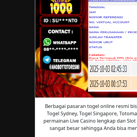
Berbagai pasaran togel online resmi bi
Togel Sydney, Togel Singapore, Totoma
permainan Live Casino lengkap dan Slot
sangat besar sehingga Anda bisa me