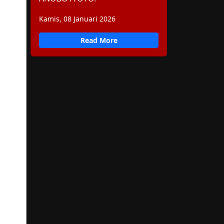
Kamis, 08 Januari 2026
Read More