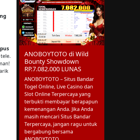
ing
mpus
ANOBOYTOTO di Wild
tele.
Bounty Showdown
man!
RP.7.082.000 LUNAS
arik
ANOBOYTOTO – Situs Bandar
Togel Online, Live Casino dan
Slot Online Terpercaya yang
terbukti membayar berapapun
kemenangan Anda. Jika Anda
masih mencari Situs Bandar
Terpercaya, jangan ragu untuk
bergabung bersama
ANOBOYTOTO.