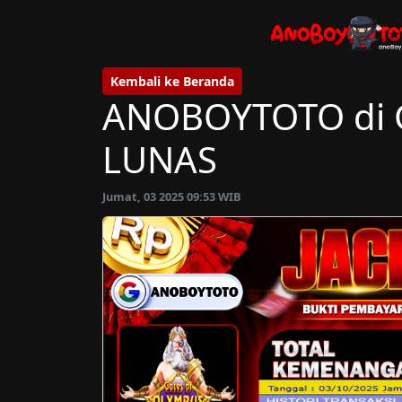
Kembali ke Beranda
ANOBOYTOTO di G
LUNAS
Jumat, 03 2025 09:53 WIB