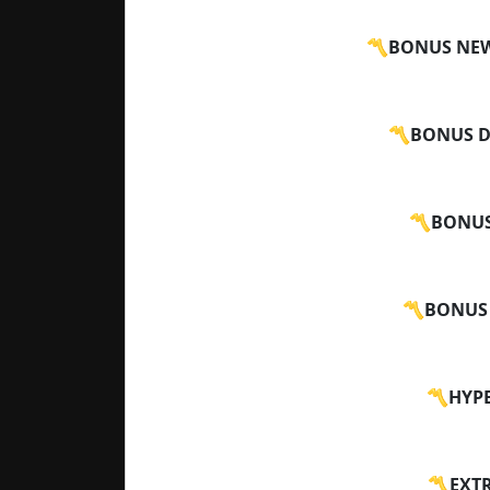
〽️BONUS NEW
〽️BONUS D
〽️BONUS
〽️BONUS
〽️HYP
〽️EXT