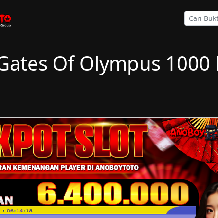
ates Of Olympus 1000 R