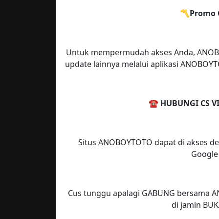
〽️Promo G
Untuk mempermudah akses Anda, ANOBOY
update lainnya melalui aplikasi ANOBOYTOT
☎️
HUBUNGI CS V
Situs ANOBOYTOTO dapat di akses de
Google
Cus tunggu apalagi GABUNG bersama A
di jamin BU