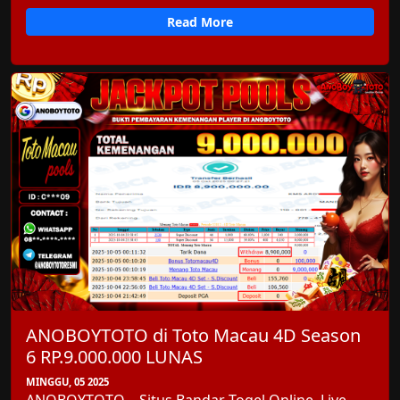
Read More
ANOBOYTOTO di Toto Macau 4D Season
6 RP.9.000.000 LUNAS
MINGGU, 05 2025