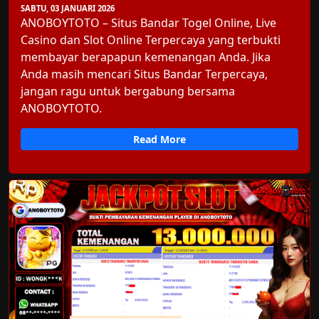
SABTU, 03 JANUARI 2026
ANOBOYTOTO – Situs Bandar Togel Online, Live
Casino dan Slot Online Terpercaya yang terbukti
membayar berapapun kemenangan Anda. Jika
Anda masih mencari Situs Bandar Terpercaya,
jangan ragu untuk bergabung bersama
ANOBOYTOTO.
Read More