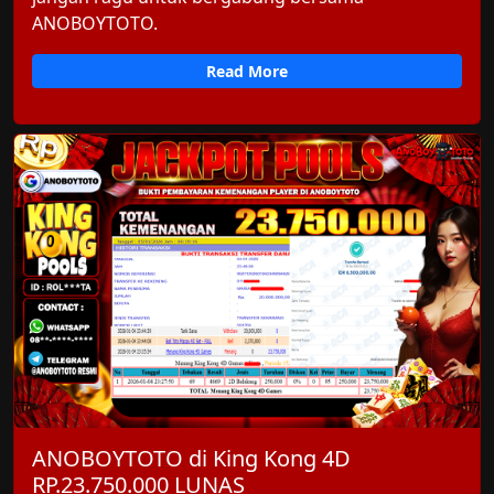
ANOBOYTOTO.
Read More
ANOBOYTOTO di King Kong 4D
RP.23.750.000 LUNAS