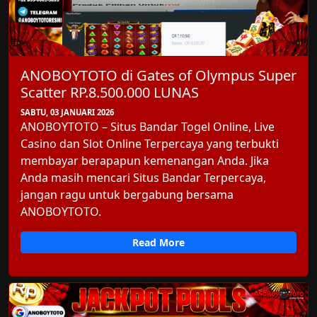
ANOBOYTOTO di Gates of Olympus Super
Scatter RP.8.500.000 LUNAS
SABTU, 03 JANUARI 2026
ANOBOYTOTO – Situs Bandar Togel Online, Live
Casino dan Slot Online Terpercaya yang terbukti
membayar berapapun kemenangan Anda. Jika
Anda masih mencari Situs Bandar Terpercaya,
jangan ragu untuk bergabung bersama
ANOBOYTOTO.
Read More