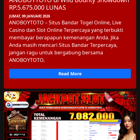
RP.5.675.000 LUNAS
JUMAT, 09 JANUARI 2026
ANOBOYTOTO – Situs Bandar Togel Online, Live
Casino dan Slot Online Terpercaya yang terbukti
membayar berapapun kemenangan Anda. Jika
Anda masih mencari Situs Bandar Terpercaya,
jangan ragu untuk bergabung bersama
ANOBOYTOTO.
Read More