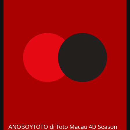
ANOBOYTOTO di Toto Macau 4D Season