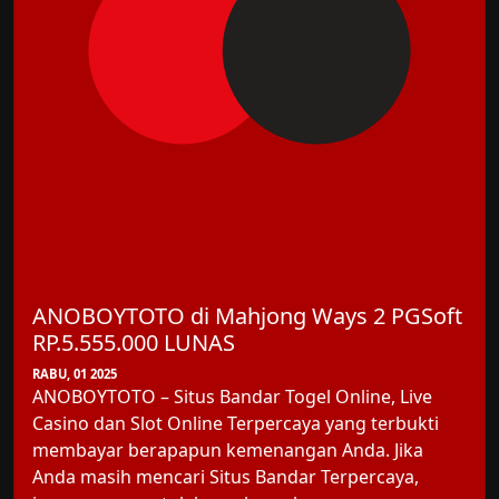
ANOBOYTOTO di Mahjong Ways 2 PGSoft
RP.5.555.000 LUNAS
RABU, 01 2025
ANOBOYTOTO – Situs Bandar Togel Online, Live
Casino dan Slot Online Terpercaya yang terbukti
membayar berapapun kemenangan Anda. Jika
Anda masih mencari Situs Bandar Terpercaya,