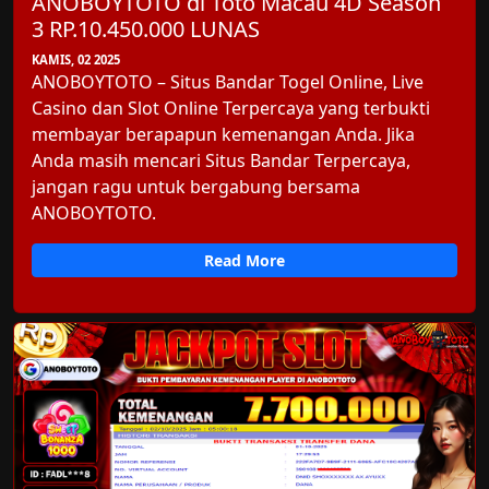
ANOBOYTOTO di Toto Macau 4D Season
3 RP.10.450.000 LUNAS
KAMIS, 02 2025
ANOBOYTOTO – Situs Bandar Togel Online, Live
Casino dan Slot Online Terpercaya yang terbukti
membayar berapapun kemenangan Anda. Jika
Anda masih mencari Situs Bandar Terpercaya,
jangan ragu untuk bergabung bersama
ANOBOYTOTO.
Read More