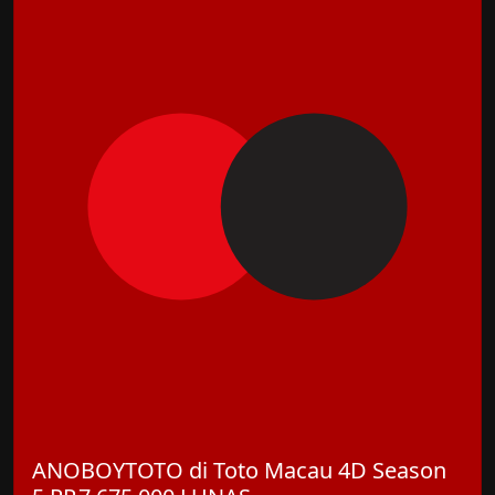
ANOBOYTOTO di Toto Macau 4D Season