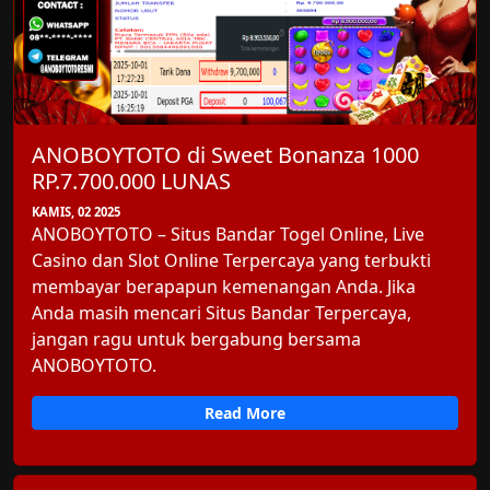
ANOBOYTOTO di Sweet Bonanza 1000
RP.7.700.000 LUNAS
KAMIS, 02 2025
ANOBOYTOTO – Situs Bandar Togel Online, Live
Casino dan Slot Online Terpercaya yang terbukti
membayar berapapun kemenangan Anda. Jika
Anda masih mencari Situs Bandar Terpercaya,
jangan ragu untuk bergabung bersama
ANOBOYTOTO.
Read More