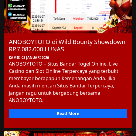
ANOBOYTOTO di Wild Bounty Showdown
RP.7.082.000 LUNAS
KAMIS, 08 JANUARI 2026
ANOBOYTOTO – Situs Bandar Togel Online, Live
Casino dan Slot Online Terpercaya yang terbukti
membayar berapapun kemenangan Anda. Jika
Anda masih mencari Situs Bandar Terpercaya,
jangan ragu untuk bergabung bersama
ANOBOYTOTO.
Read More