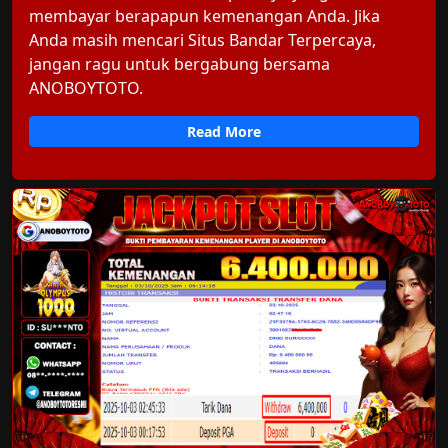
membayar berapapun kemenangan Anda. Jika
Anda masih mencari Situs Bandar Terpercaya,
jangan ragu untuk bergabung bersama
ANOBOYTOTO.
Read More