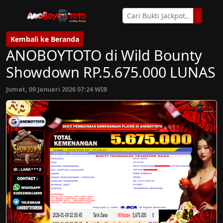
Kembali ke Beranda
ANOBOYTOTO di Wild Bounty
Showdown RP.5.675.000 LUNAS
Jumat, 09 Januari 2026 07:24 WIB