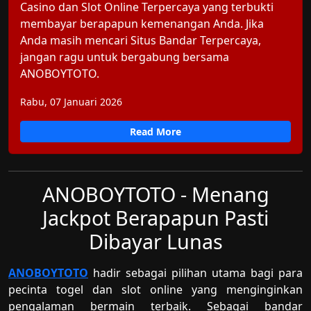
Casino dan Slot Online Terpercaya yang terbukti
membayar berapapun kemenangan Anda. Jika
Anda masih mencari Situs Bandar Terpercaya,
jangan ragu untuk bergabung bersama
ANOBOYTOTO.
Rabu, 07 Januari 2026
Read More
ANOBOYTOTO - Menang
Jackpot Berapapun Pasti
Dibayar Lunas
ANOBOYTOTO
hadir sebagai pilihan utama bagi para
pecinta togel dan slot online yang menginginkan
pengalaman bermain terbaik. Sebagai bandar