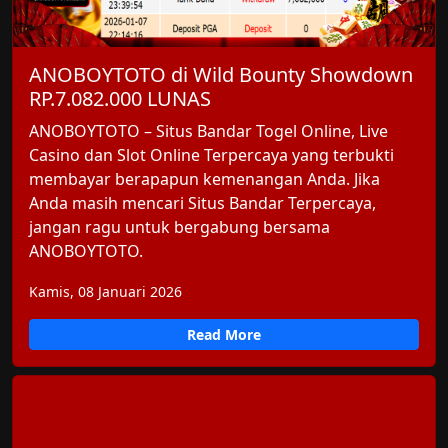
ANOBOYTOTO di Wild Bounty Showdown
RP.7.082.000 LUNAS
ANOBOYTOTO – Situs Bandar Togel Online, Live
Casino dan Slot Online Terpercaya yang terbukti
membayar berapapun kemenangan Anda. Jika
Anda masih mencari Situs Bandar Terpercaya,
jangan ragu untuk bergabung bersama
ANOBOYTOTO.
Kamis, 08 Januari 2026
Read More