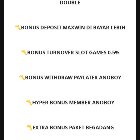
DOUBLE
〽️BONUS DEPOSIT MAXWIN DI BAYAR LEBIH
〽️BONUS TURNOVER SLOT GAMES 0.5%
〽️BONUS WITHDRAW PAYLATER ANOBOY
〽️HYPER BONUS MEMBER ANOBOY
〽️EXTRA BONUS PAKET BEGADANG