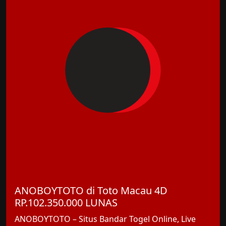
ANOBOYTOTO di Toto Macau 4D
RP.102.350.000 LUNAS
ANOBOYTOTO – Situs Bandar Togel Online, Live