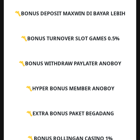
〽️BONUS DEPOSIT MAXWIN DI BAYAR LEBIH
〽️BONUS TURNOVER SLOT GAMES 0.5%
〽️BONUS WITHDRAW PAYLATER ANOBOY
〽️HYPER BONUS MEMBER ANOBOY
〽️EXTRA BONUS PAKET BEGADANG
〽️BONUS ROLLINGAN CASINO 1%