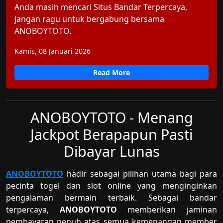
Anda masih mencari Situs Bandar Terpercaya,
jangan ragu untuk bergabung bersama
ANOBOYTOTO.
Kamis, 08 Januari 2026
Read More
ANOBOYTOTO - Menang
Jackpot Berapapun Pasti
Dibayar Lunas
ANOBOYTOTO
hadir sebagai pilihan utama bagi para
pecinta togel dan slot online yang menginginkan
pengalaman bermain terbaik. Sebagai bandar
terpercaya,
ANOBOYTOTO
memberikan jaminan
pembayaran penuh atas semua kemenangan member