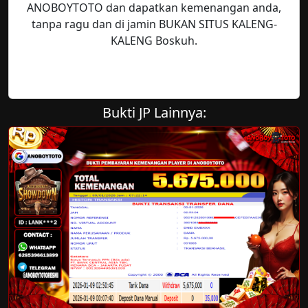
ANOBOYTOTO dan dapatkan kemenangan anda,
tanpa ragu dan di jamin BUKAN SITUS KALENG-
KALENG Boskuh.
Bukti JP Lainnya: