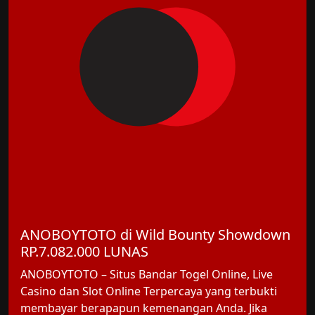
ANOBOYTOTO di Wild Bounty Showdown
RP.7.082.000 LUNAS
ANOBOYTOTO – Situs Bandar Togel Online, Live
Casino dan Slot Online Terpercaya yang terbukti
membayar berapapun kemenangan Anda. Jika